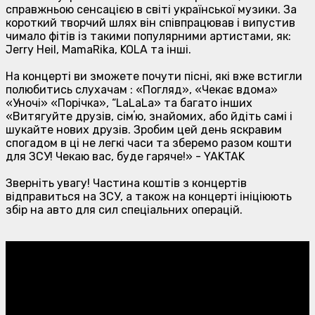
справжньою сенсацією в світі української музики. За
короткий творчий шлях він співпрацював і випустив
чимало фітів із такими популярними артистами, як:
Jerry Heil, MamaRika, KOLA та інші.
На концерті ви зможете почути пісні, які вже встигли
полюбитись слухачам : «Погляд», «Чекає вдома»
«Уночі» «Порічка», “LaLaLa» та багато інших
«Витягуйте друзів, сімʼю, знайомих, або йдіть самі і
шукайте нових друзів. Зробим цей день яскравим
спогадом в ці не легкі часи та зберемо разом кошти
для ЗСУ! Чекаю вас, буде гаряче!» - YAKTAK
Зверніть увагу! Частина коштів з концертів
відправиться на ЗСУ, а також на концерті ініціюють
збір на авто для сил спеціальних операцій.