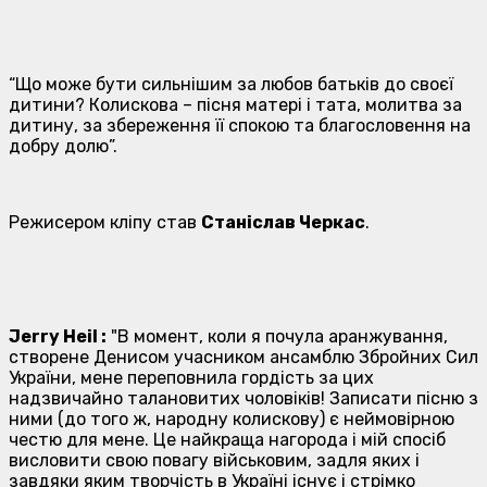
“Що може бути сильнішим за любов батьків до своєї
дитини? Колискова – пісня матері і тата, молитва за
дитину, за збереження її спокою та благословення на
добру долю”.
Режисером кліпу став
Станіслав Черкас
.
Jerry Heil :
"
В момент, коли я почула аранжування,
створене Денисом учасником ансамблю Збройних Сил
України, мене переповнила гордість за цих
надзвичайно талановитих чоловіків! Записати пісню з
ними (до того ж, народну колискову) є неймовірною
честю для мене. Це найкраща нагорода і мій спосіб
висловити свою повагу військовим, задля яких і
завдяки яким творчість в Україні існує і стрімко