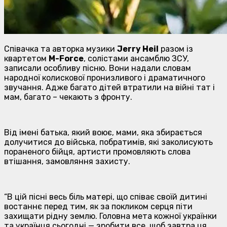
Співачка та авторка музики
Jerry Heil
разом із
квартетом
M-Force
, солістами ансамблю ЗСУ,
записали особливу пісню. Вони надали словам
народної колискової пронизливого і драматичного
звучання. Адже багато дітей втратили на війні тат і
мам, багато – чекають з фронту.
Від імені батька, який воює, мами, яка збирається
долучитися до війська, побратимів, які заколисують
пораненого бійця, артисти промовляють слова
втішання, замовляння захисту.
“В цій пісні весь біль матері, що співає своїй дитині
востаннє перед тим, як за покликом серця піти
захищати рідну землю. Головна мета кожної українки
та українця сьогодні — зробити все, щоб завтра ця