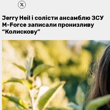
Jerry Heil і солісти ансамблю ЗСУ
M-Force записали пронизливу
“Колискову”