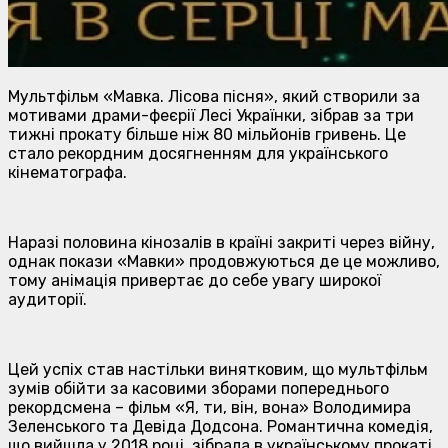
Мультфільм «Мавка. Лісова пісня», який створили за
мотивами драми-феєрії Лесі Українки, зібрав за три
тижні прокату більше ніж 80 мільйонів гривень. Це
стало рекордним досягненням для українського
кінематографа.
Наразі половина кінозалів в країні закриті через війну,
однак покази «Мавки» продовжуються де це можливо,
тому анімація привертає до себе увагу широкої
аудиторії.
Цей успіх став настільки винятковим, що мультфільм
зумів обійти за касовими зборами попереднього
рекордсмена – фільм «Я, ти, він, вона» Володимира
Зеленського та Девіда Додсона. Романтична комедія,
що вийшла у 2018 році, зібрала в українському прокаті