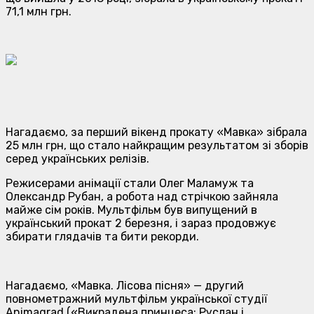
71,1 млн грн.
Нагадаємо, за перший вікенд прокату «Мавка» зiбрала
25 млн грн, що стало найкращим результатом зі зборів
серед українських релізів.
Режисерами анімації стали Олег Маламуж та
Олександр Рубан, а робота над стрічкою зайняла
майже сім років. Мультфільм був випущений в
український прокат 2 березня, і зараз продовжує
збирати глядачів та бити рекорди.
Нагадаємо, «Мавка. Лісова пісня» — другий
повнометражний мультфільм української студії
Animagrad («Викрадена принцеса: Руслан і