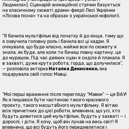
Людмила»). Сценарій анімаційної стрічки базується
на класичному сюжеті драми-феєрії Лесі Українки
«Лісова пісня» та на образах з української міфології.
“Я бачила мультфільм від початку й до кінця, тому що
я озвучила головну роль і бачила всі ці кадри. Я
очікувала, що буде класно, майже все по сюжету я
знала, як буде, але коли ти бачиш повну картину, це
до мурашок. Під час деяких сцен я сиділа й плакала. Я
в захваті, дуже крута робота, горда, що долучилася”,
— розповіла акторка
Наталка Денисенко,
яка
подарувала свій голос Мавці.
“Мої перші враження після перегляду “Мавки” — це ВАУ!
Як я пишаюся бути частиною такого красивого
проєкту, такого масштабного мультфільму. Я вітаю
всіх причетних до цієї роботи, впевнена, що усі, хто
будуть дивитися цей мультфільм, будуть у захваті — і
дорослі, і діти. Я хочу, щоб він лунав на весь світ! Я
впевнена, що всі будуть його передивлятися і