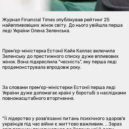
Журнал Financial Times опублікував рейтинг 25
найвпливовіших жінок світу. До нього увійшла перша
леді України Олена Зеленська.
Прем'єр-міністерка Естонії Кайя Каллас включила
Зеленську до престижного списку дуже впливових
жінок. Вона підкреслила "чесність", яку перша леді
продемонструвала впродовж року.
За словами прем'єр-міністерки Естонії перша леді
України дуже допомагає країні у боротьбі з наслідками
повномасштабного вторгнення.
"Її лідерство у розв'язанні питань психічного здоров'я
українців під час війни є життєво важливим. .. Зараз