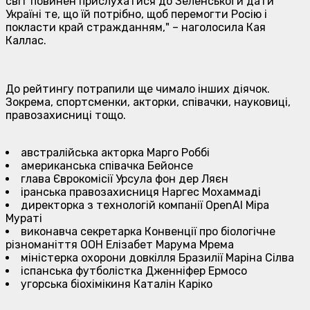
світ повинен прислухатися до Зеленської й дати
Україні те, що їй потрібно, щоб перемогти Росію і
покласти край стражданням,
" – наголосила Кая
Каллас.
До рейтингу потрапили ще чимало інших діячок.
Зокрема, спортсменки, акторки, співачки, науковиці,
правозахисниці тощо.
австралійська акторка Марго Роббі
американська співачка Бейонсе
глава Єврокомісії Урсула фон дер Ляєн
іранська правозахисниця Наргес Мохаммадi
директорка з технологій компанії OpenAI Міра
Мураті
виконавча секретарка Конвенції про біологічне
різноманіття ООН Елізабет Марума Мрема
міністерка охорони довкілля Бразилії Маріна Сілвa
іспанська футболістка Дженніфер Ермосo
угорська біохімікиня Каталін Каріко