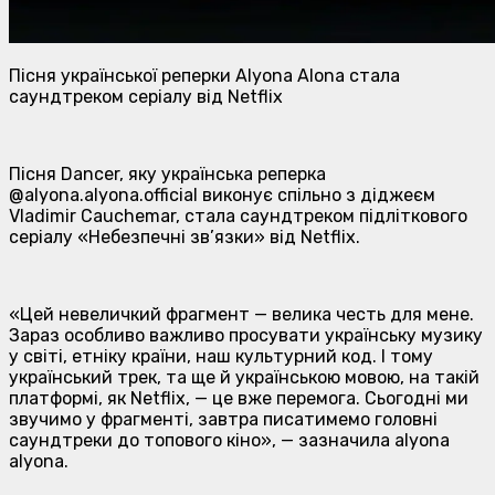
Пісня українськоï реперки Alyona Alona стала
саундтреком серіалу від Netflix
Пісня Dancer, яку українська реперка
@alyona.alyona.official виконує спільно з діджеєм
Vladimir Cauchemar, стала саундтреком підліткового
серіалу «Небезпечні зв’язки» від Netflix.
«Цей невеличкий фрагмент — велика честь для мене.
Зараз особливо важливо просувати українську музику
у світі, етніку країни, наш культурний код. І тому
український трек, та ще й українською мовою, на такій
платформі, як Netflix, — це вже перемога. Сьогодні ми
звучимо у фрагменті, завтра писатимемо головні
саундтреки до топового кіно», — зазначила alyona
alyona.