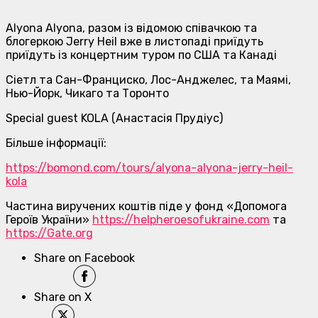
Alyona Alyona, разом із відомою співачкою та
блогеркою Jerry Heil вже в листопадi приїдуть
приїдуть із концертним туром по США та Канаді
Сiетл та Сан-Франциско, Лос-Анджелес, та Маямі,
Нью-Йорк, Чикаго та Торонто
Special guest KOLA (Анастасія Прудіус)
Більше інформації:
https://bomond.com/tours/
alyona-alyona-jerry-heil-
kola
Частина виручених коштів піде у фонд «Допомога
Героїв України»
https://helpheroesofukraine.
com
та
https://Gate.org
Share on Facebook
Share on X