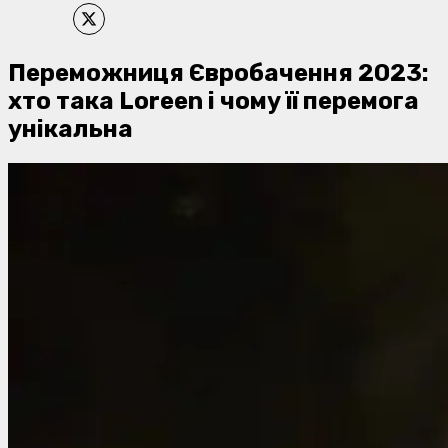
Переможниця Євробачення 2023:
хто така Loreen і чому її перемога
унікальна