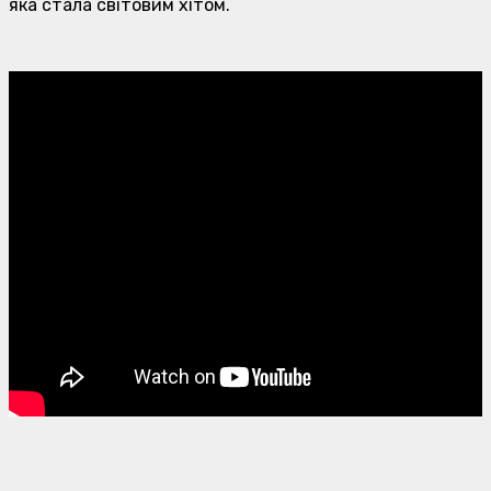
яка стала світовим хітом.