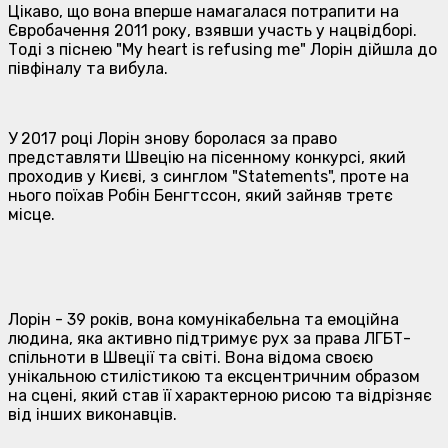
Цікаво, що вона вперше намагалася потрапити на
Євробачення 2011 року, взявши участь у нацвідборі.
Тоді з піснею "My heart is refusing me" Лорін дійшла до
півфіналу та вибула.
У 2017 році Лорін знову боролася за право
представляти Швецію на пісенному конкурсі, який
проходив у Києві, з синглом "Statements", проте на
нього поїхав Робін Бенгтссон, який зайняв третє
місце.
Лорін - 39 років, вона комунікабельна та емоційна
людина, яка активно підтримує рух за права ЛГБТ-
спільноти в Швеції та світі. Вона відома своєю
унікальною стилістикою та ексцентричним образом
на сцені, який став її характерною рисою та відрізняє
від інших виконавців.