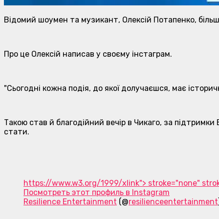
Відомий шоумен та музикант, Олексій Потапенко, більш 
Про це Олексій написав у своєму інстаграм.
"Сьогодні кожна подія, до якої долучаєшся, має істори
Такою став й благодійний вечір в Чикаго, за підтримки E
стати.
https://www.w3.org/1999/xlink"> stroke="none" stroke
Посмотреть этот профиль в Instagram
Resilience Entertainment
(@
resilienceentertainment