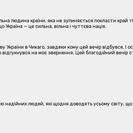
к вільна людина країни, яка не зупиняється покласти край
о Україна — це сильна, вільна і чуттєва нація.
 України в Чикаго, завдяки кому цей вечір відбувся. І о
, що відгукнувся на моє звернення. Цей благодійний вечі
ю надійних людей, які щодня доводять усьому світу, що 