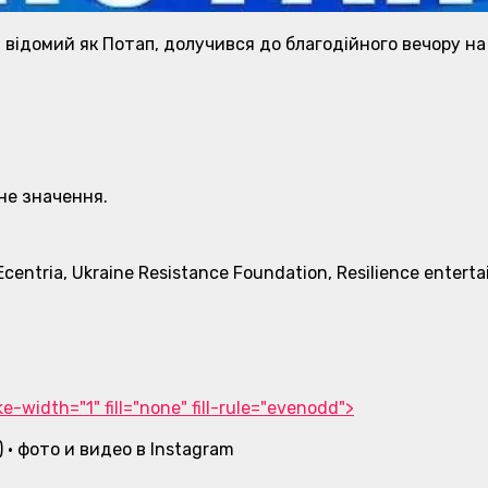
відомий як Потап, долучився до благодійного вечору на 
чне значення.
centria, Ukraine Resistance Foundation, Resilience entert
-width="1" fill="none" fill-rule="evenodd">
) • фото и видео в Instagram