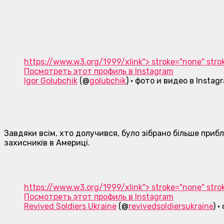
https://www.w3.org/1999/xlink"> stroke="none" stroke
Посмотреть этот профиль в Instagram
Igor Golubchik
(@
golubchik
) • фото и видео в Instag
Завдяки всім, хто долучився, було зібрано більше приб
захисників в Америці.
https://www.w3.org/1999/xlink"> stroke="none" stroke
Посмотреть этот профиль в Instagram
Revived Soldiers Ukraine
(@
revivedsoldiersukraine
) 