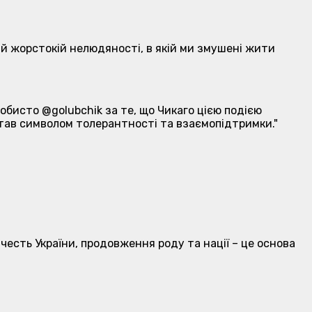
 тій жорстокій нелюдяності, в якій ми змушені жити
собисто @golubchik за те, що Чикаго цією подією
р став символом толерантності та взаємопідтримки."
честь України, продовження роду та нації – це основа