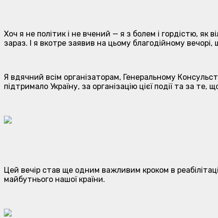
Хоч я не політик і не вчений — я з болем і гордістю, я
зараз. І я вкотре заявив на цьому благодійному вечорі, щ
Я вдячний всім організаторам, Генеральному Консульству
підтримало Україну, за організацію цієї події та за те
Цей вечір став ще одним важливим кроком в реабілітаці
майбутнього нашої країни.