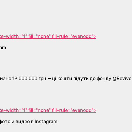
-width="1" fill="none" fill-rule="evenodd">
ram
лизно 19 000 000 грн — ці кошти підуть до фонду @Revive
-width="1" fill="none" fill-rule="evenodd">
• фото и видео в Instagram