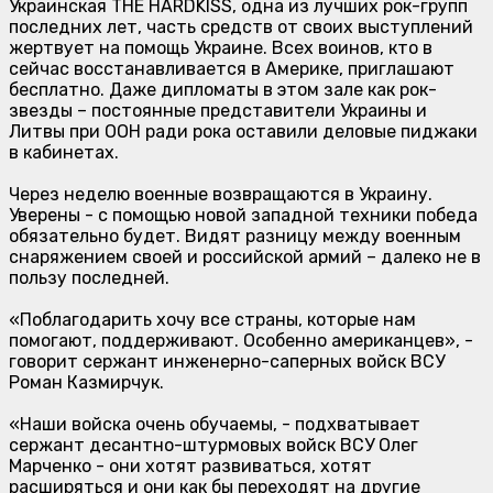
Украинская THE HARDKISS, одна из лучших рок-групп
последних лет, часть средств от своих выступлений
жертвует на помощь Украине. Всех воинов, кто в
сейчас восстанавливается в Америке, приглашают
бесплатно. Даже дипломаты в этом зале как рок-
звезды – постоянные представители Украины и
Литвы при ООН ради рока оставили деловые пиджаки
в кабинетах.
Через неделю военные возвращаются в Украину.
Уверены - с помощью новой западной техники победа
обязательно будет. Видят разницу между военным
снаряжением своей и российской армий – далеко не в
пользу последней.
«Поблагодарить хочу все страны, которые нам
помогают, поддерживают. Особенно американцев», -
говорит сержант инженерно-саперных войск ВСУ
Роман Казмирчук.
«Наши войска очень обучаемы, - подхватывает
сержант десантно-штурмовых войск ВСУ Олег
Марченко - они хотят развиваться, хотят
расширяться и они как бы переходят на другие