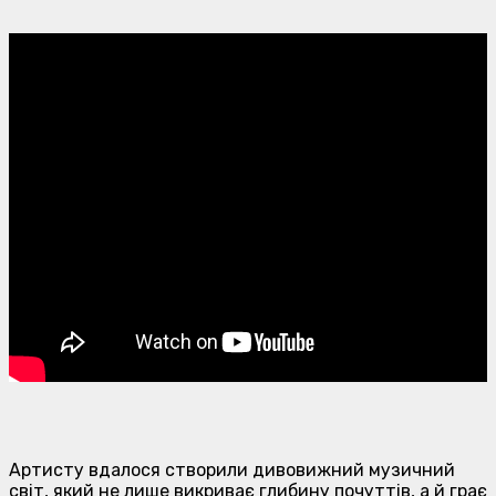
Артисту вдалося створили дивовижний музичний
світ, який не лише викриває глибину почуттів, а й грає