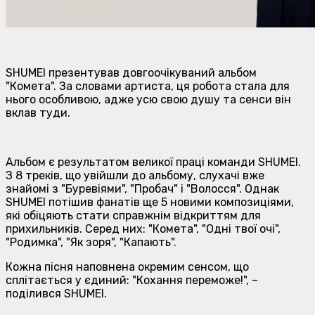
SHUMEI презентував довгоочікуваний альбом
"Комета". За словами артиста, ця робота стала для
нього особливою, адже усю свою душу та сенси він
вклав туди.
Альбом є результатом великої праці команди SHUMEI.
З 8 треків, що увійшли до альбому, слухачі вже
знайомі з "Буревіями", "Пробач" і "Волосся". Однак
SHUMEI потішив фанатів ще 5 новими композиціями,
які обіцяють стати справжнім відкриттям для
прихильників. Серед них: "Комета", "Одні твої очі",
"Родимка", "Як зоря", "Капають".
Кожна пісня наповнена окремим сенсом, що
сплітається у єдиний: "Кохання переможе!", –
поділився SHUMEI.