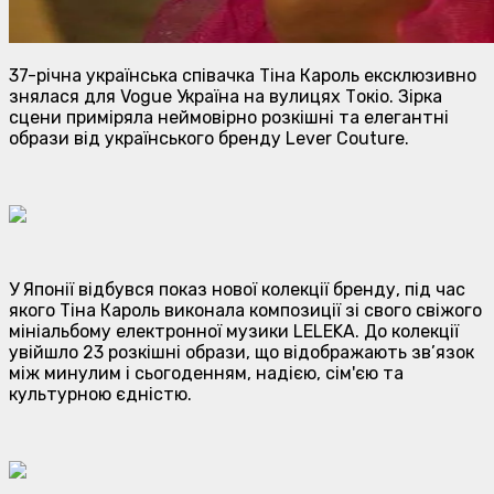
37-річна українська співачка Тіна Кароль ексклюзивно
знялася для Vogue Україна на вулицях Токіо. Зірка
сцени приміряла неймовірно розкішні та елегантні
образи від українського бренду Lever Couture.
У Японії відбувся показ нової колекції бренду, під час
якого Тіна Кароль виконала композиції зі свого свіжого
мініальбому електронної музики LELEKA. До колекції
увійшло 23 розкішні образи, що відображають зв’язок
між минулим і сьогоденням, надією, сім'єю та
культурною єдністю.