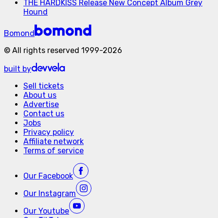
THE HARDKISS Release New Concept Album Grey
Hound
Bomond
©
All rights reserved
1999-
2026
built by
Sell tickets
About us
Advertise
Contact us
Jobs
Privacy policy
Affiliate network
Terms of service
Our
Facebook
Our
Instagram
Our
Youtube