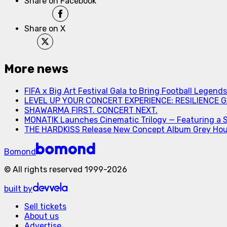
Share on Facebook
Share on X
More news
FIFA x Big Art Festival Gala to Bring Football Legend
LEVEL UP YOUR CONCERT EXPERIENCE: RESILIENCE GA
SHAWARMA FIRST. CONCERT NEXT.
MONATIK Launches Cinematic Trilogy — Featuring a 
THE HARDKISS Release New Concept Album Grey Ho
Bomond
©
All rights reserved
1999-
2026
built by
Sell tickets
About us
Advertise