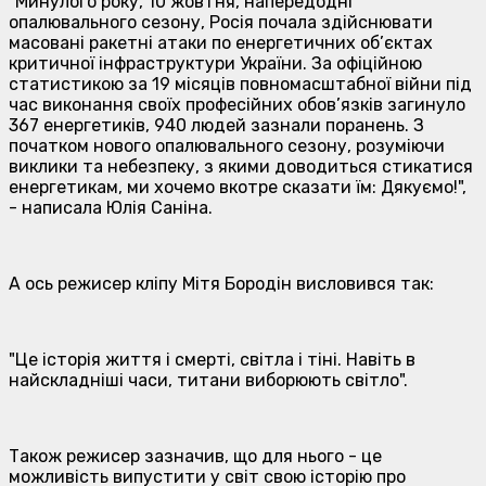
"Минулого року, 10 жовтня, напередодні
опалювального сезону, Росія почала здійснювати
масовані ракетні атаки по енергетичних об’єктах
критичної інфраструктури України. За офіційною
статистикою за 19 місяців повномасштабної війни під
час виконання своїх професійних обов’язків загинуло
367 енергетиків, 940 людей зазнали поранень. З
початком нового опалювального сезону, розуміючи
виклики та небезпеку, з якими доводиться стикатися
енергетикам, ми хочемо вкотре сказати їм: Дякуємо!",
- написала Юлія Саніна.
А ось режисер кліпу Мітя Бородін висловився так:
"Це історія життя і смерті, світла і тіні. Навіть в
найскладніші часи, титани виборюють світло".
Також режисер зазначив, що для нього - це
можливість випустити у світ свою історію про