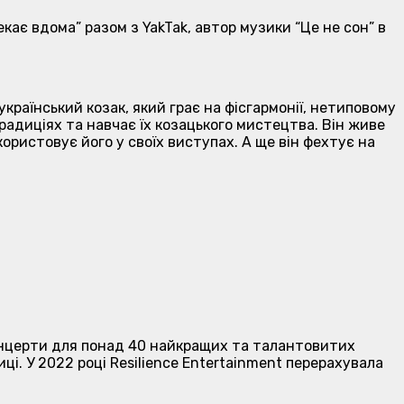
кає вдома” разом з YakTak, автор музики “Це не сон” в
країнський козак, який грає на фісгармонії, нетиповому
традиціях та навчає їх козацького мистецтва. Він живе
користовує його у своїх виступах. А ще він фехтує на
 концерти для понад 40 найкращих та талантовитих
риці. У 2022 році Resilience Entertainment перерахувала