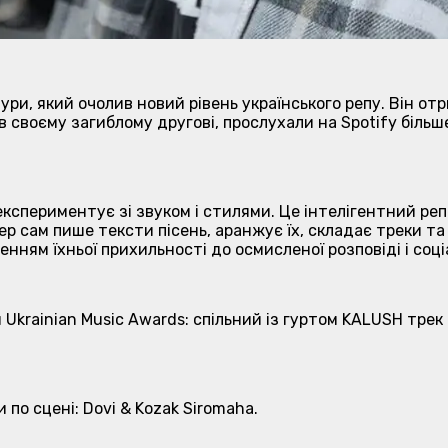
ури, який очолив новий рівень українського репу. Він от
 своєму загиблому другові, прослухали на Spotify більше 
кспериментує зі звуком і стилями. Це інтелігентний реп
р сам пише тексти пісень, аранжує їх, складає треки та 
енням їхньої прихильності до осмисленої розповіді і соці
я Ukrainian Music Awards: спільний із гуртом KALUSH тр
 по сцені: Dovi & Kozak Siromaha.