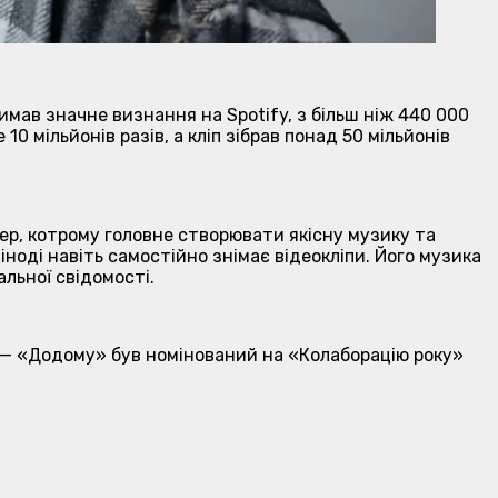
римав значне визнання на Spotify, з більш ніж 440 000
10 мільйонів разів, а кліп зібрав понад 50 мільйонів
ер, котрому головне створювати якісну музику та
іноді навіть самостійно знімає відеокліпи. Його музика
альної свідомості.
ек — «Додому» був номінований на «Колаборацію року»