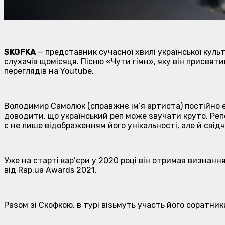
SKOFKA
— представник сучасної хвилі української культ
слухачів щомісяця. Пісню «Чути гiмн», яку він присвятив
переглядів на Youtube.
Володимир Самолюк (справжнє ім’я артиста) постійно е
доводити, що український реп може звучати круто. Репе
є не лише відображенням його унікальності, але й свідч
Уже на старті кар’єри у 2020 році він отримав визнанн
від Rap.ua Awards 2021.
Разом зі Скофкою, в турі візьмуть участь його соратники