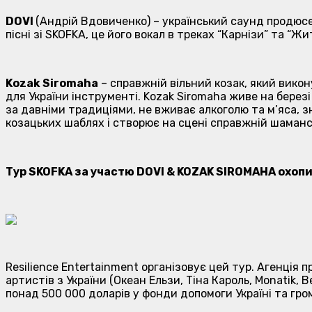
DOVI
(Андрій Вдовиченко) – український саунд продюсер
пісні зі SKOFKA, це його вокал в треках “Карнізи” та “Жи
Kozak Siromaha
– справжній вільний козак, який викон
для України інструменті. Kozak Siromaha живе на березі
за давніми традиціями, не вживає алкоголю та м’яса, зн
козацьких шаблях і створює на сцені справжній шаманс
Тур SKOFKA за участю DOVI & KOZAK SIROMAHA охопи
Resilience Entertainment організовує цей тур. Агенція
артистів з України (Океан Ельзи, Тіна Кароль, Monatik, 
понад 500 000 доларів у фонди допомоги Україні та гро