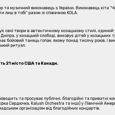
 та музичний виконавець з України. Виконавець хіта “Че
ти лиш в тобі” разом зі співачкою KOLA.
ує свої твори в автентичному козацькому стилі, єдиний у
 Дніпра, у козацькій слободі, виховує дітей у козацьких 
ає бойовий танець гопак, якому понад тисячу років, і ви
ький ритуал.
ть 21 місто США та Канади.
 проводить та просуває публічні, благодійні та приватні
Вєрка Сердючка, Kalush Orchestra та інші) у Північній Аме
мадським організаціям від благодійних концертів.