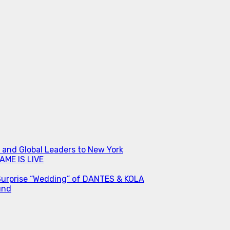
s and Global Leaders to New York
ME IS LIVE
Surprise “Wedding” of DANTES & KOLA
und