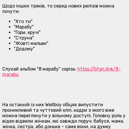
Щодо інших треків, то серед нових релізів можна
почути:
"Хто ти"
"Марабу"
"Гори, кручі"
"Струна"
"Жовті мальви"
"Додому"
Слухай альбом "8 марабу" скрізь:
https://bfan.link/8-
marabu
На останній із них Wellboy обіцяє випустити
проникливий та чуттєвий кліп, кадри з якого вже
можна переглянути у вільному доступі. Головну роль у
відео відвели жінкам, які завжди поруч: бабуся, мама,
жінка, сестра, або донька – саме вони, на думку