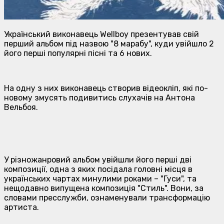
Український виконавець Wellboy презентував свій
перший альбом під назвою "8 марабу", куди увійшло 2
його перші популярні пісні та 6 нових.
На одну з них виконавець створив відеокліп, які по-
новому змусять подивитись слухачів на Антона
Вельбоя.
У різножанровий альбом увійшли його перші дві
композиції, одна з яких посідала головні місця в
українських чартах минулими роками – "Гуси", та
нещодавно випущена композиція "Стиль". Вони, за
словами пресслужби, ознаменували трансформацію
артиста.