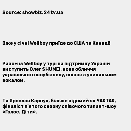
Source: showbiz.24tv.ua
Вже у сiчнi Wellboy приї
де до США та Канаді!
Разом із Wellboy у турі на підтримку України
виступить
Олег
SHUMEI
, нове обличчя
українського шоубізнесу, співак з уникальним
вокалом.
Та Ярослав Карпук, більше відомий як
YAKTAK
,
фіналіст п'ятого сезону співочого талант-шоу
«Голос. Діти».