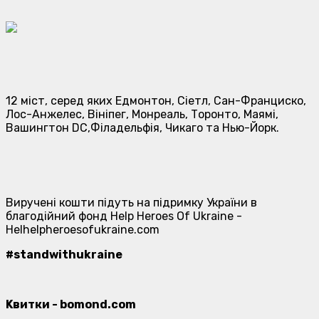
12 міст, серед яких Едмонтон, Сіетл, Сан-Франциско,
Лос-Анжелес, Вініпег, Монреаль, Торонто, Маямі,
Вашингтон DC,Філадельфія, Чикаго та Нью-Йорк.
Виручені кошти підуть на підримку України в
благодійний фонд Help Heroes Of Ukraine -
Helhelpheroesofukraine.com
#standwithukraine
Kвитки - bomond.com