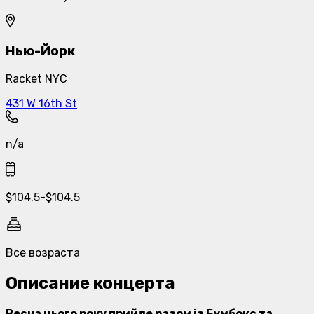
Нью-Йорк
Racket NYC
431 W 16th St
n/a
$
104.5
-
$
104.5
Все возраста
Описание концерта
Весна цього року прийде разом iз Бумбокс та