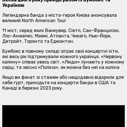
Україною
Легендарна банда з міста-героя Києва анонсувала
великий North American Tour
11 міст, серед яких Ванкувер, Сіетл, Сан-Франциско,
Лос-Анжелес, Маямі, Атланта, Чикаго, Нью-Йорк,
Детройт, Торонто та Едмонтон.
Бумбокс в повному складі зіграє свої концертні хіти,
які весь рік підтримували кожного українця. «Червону
калину» співає увесь світ, «Люди» лунають у кожному
серці, та звісно «Поліна», як можна без неї на коліна
Якщо ви фанат зі стажем або нещодавно відкрили для
себе гурт, приходьте на концерти банди в США та
Канаді в березні 2023 року.