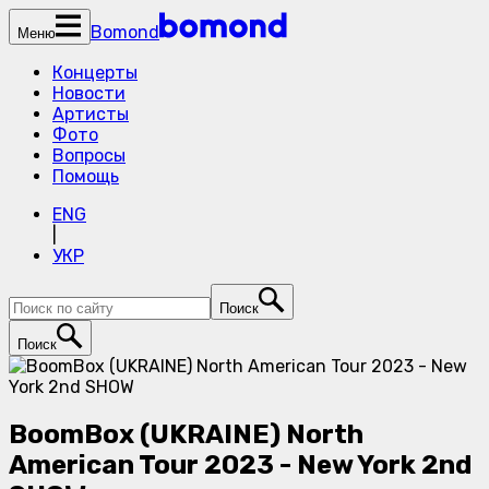
Bomond
Меню
Концерты
Новости
Артисты
Фото
Вопросы
Помощь
ENG
|
УКР
Поиск
Поиск
BoomBox (UKRAINE) North
American Tour 2023 - New York 2nd