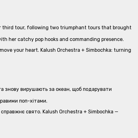
r third tour, following two triumphant tours that brought
s with her catchy pop hooks and commanding presence.
 move your heart. Kalush Orchestra + Simbochka: turning
stra знову вирушають за океан, щоб подарувати
кравими поп-хітами.
 справжнє свято. Kalush Orchestra + Simbochka —