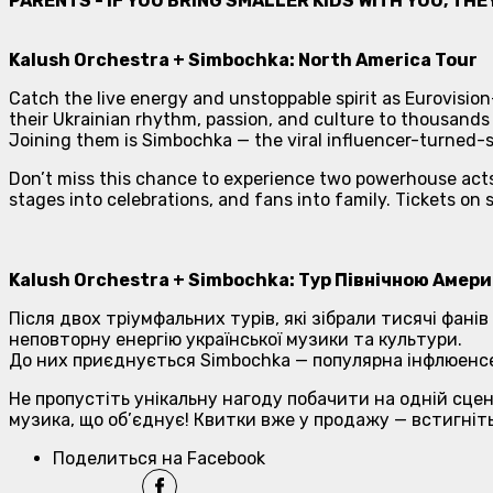
PARENTS - IF YOU BRING SMALLER KIDS WITH YOU, TH
Kalush Orchestra + Simbochka: North America Tour
Catch the live energy and unstoppable spirit as Eurovisio
their Ukrainian rhythm, passion, and culture to thousand
Joining them is Simbochka — the viral influencer-turned
Don’t miss this chance to experience two powerhouse acts
stages into celebrations, and fans into family. Tickets o
Kalush Orchestra + Simbochka: Тур Північною Амер
Після двох тріумфальних турів, які зібрали тисячі фан
неповторну енергію української музики та культури.
До них приєднується Simbochka — популярна інфлюенсе
Не пропустіть унікальну нагоду побачити на одній сцен
музика, що об’єднує! Квитки вже у продажу — встигніт
Поделиться на Facebook