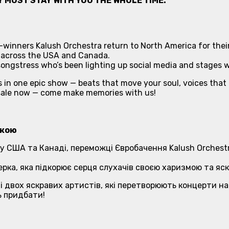
EY MUST STAY WITH YOU THE WHOLE TIME.
n-winners Kalush Orchestra return to North America for thei
s across the USA and Canada.
-songstress who’s been lighting up social media and stage
 in one epic show — beats that move your soul, voices that
n sale now — come make memories with us!
икою
ів у США та Канаді, переможці Євробачення Kalush Orche
рка, яка підкорює серця слухачів своєю харизмою та яс
і двох яскравих артистів, які перетворюють концерти на
ь придбати!