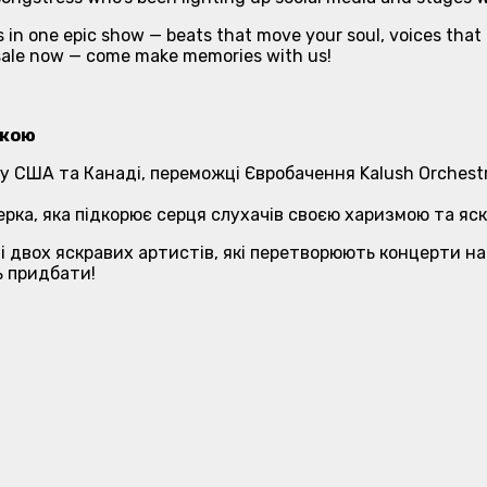
 in one epic show — beats that move your soul, voices that
n sale now — come make memories with us!
икою
ів у США та Канаді, переможці Євробачення Kalush Orche
рка, яка підкорює серця слухачів своєю харизмою та яс
і двох яскравих артистів, які перетворюють концерти на
ь придбати!