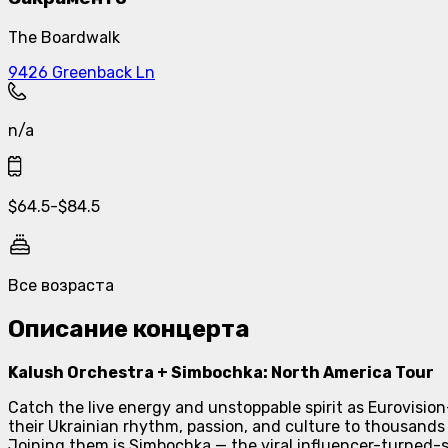
The Boardwalk
9426 Greenback Ln
n/a
$
64.5
-
$
84.5
Все возраста
Описание концерта
Kalush Orchestra + Simbochka: North America Tour
Catch the live energy and unstoppable spirit as Eurovisio
their Ukrainian rhythm, passion, and culture to thousand
Joining them is Simbochka — the viral influencer-turned