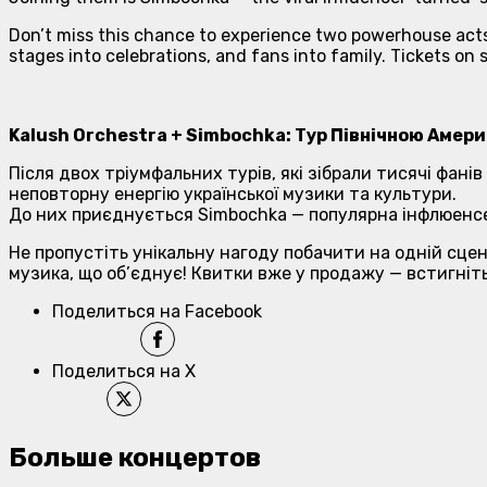
Don’t miss this chance to experience two powerhouse acts
stages into celebrations, and fans into family. Tickets o
Kalush Orchestra + Simbochka: Тур Північною Амер
Після двох тріумфальних турів, які зібрали тисячі фан
неповторну енергію української музики та культури.
До них приєднується Simbochka — популярна інфлюенсе
Не пропустіть унікальну нагоду побачити на одній сцен
музика, що об’єднує! Квитки вже у продажу — встигніт
Поделиться на Facebook
Поделиться на X
Больше концертов