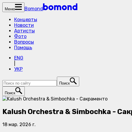
Bomond
Меню
Концерты
Новости
Артисты
Фото
Вопросы
Помощь
ENG
|
УКР
Поиск
Поиск
Kalush Orchestra & Simbochka - Са
18 мар. 2026 г.