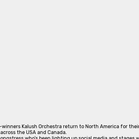
n-winners Kalush Orchestra return to North America for thei
s across the USA and Canada.
-songstress who’s been lighting up social media and stage