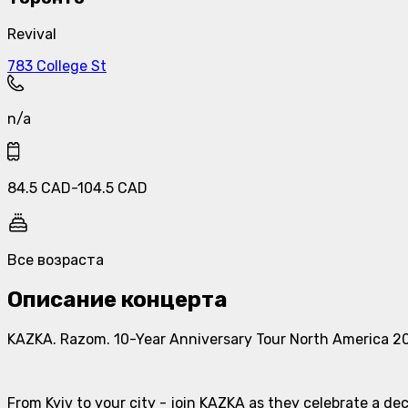
Revival
783 College St
n/a
84.5
CAD
-
104.5
CAD
Все возраста
Описание концерта
KAZKA. Razom. 10-Year Anniversary Tour North America 2
From Kyiv to your city - join KAZKA as they celebrate a de