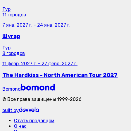
Тур
11 городов
7 янв. 2027 г.
-
24 янв. 2027 г.
Шугар
Тур
8 городов
11 февр. 2027 г.
-
27 февр. 2027 г.
The Hardkiss - North American Tour 2027
Bomond
©
Все права защищены
1999-
2026
built by
Стать продавцом
О нас