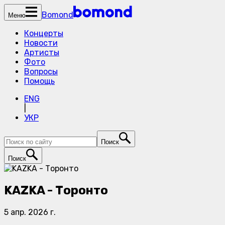
Bomond
Меню
Концерты
Новости
Артисты
Фото
Вопросы
Помощь
ENG
|
УКР
Поиск
Поиск
KAZKA - Торонто
5 апр. 2026 г.