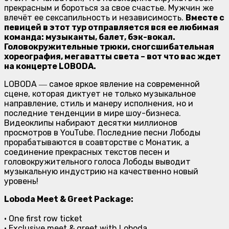
прекрасным и бороться за свое счастье. Мужчин же
влечёт ее сексапильность и независимость.
Вместе с
певицей в этот тур отправляется вся ее любимая
команда: музыканты, балет, бэк-вокал.
Головокружительные трюки, сногсшибательная
хореография, мегаватты света – вот что вас ждет
на концерте LOBODA.
LOBODA ― самое яркое явление на современной
сцене, которая диктует не только музыкальное
направление, стиль и манеру исполнения, но и
последние тенденции в мире шоу-бизнеса.
Видеоклипы набирают десятки миллионов
просмотров в YouTube. Последние песни Лободы
прорабатываются в соавторстве с Монатик, а
соединение прекрасных текстов песен и
головокружительного голоса Лободы выводит
музыкальную индустрию на качественно новый
уровень!
Loboda Meet & Greet Package:
• One first row ticket
• Exclusive meet & greet with Loboda