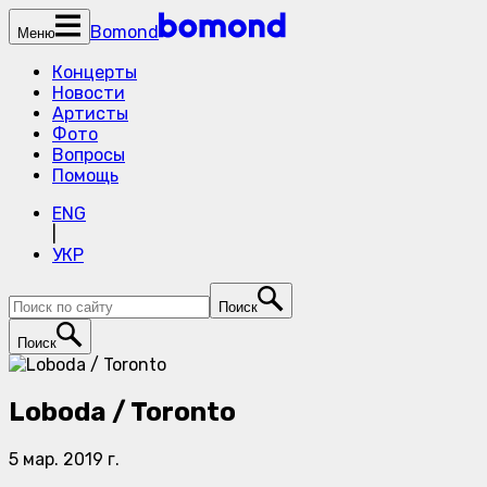
Bomond
Меню
Концерты
Новости
Артисты
Фото
Вопросы
Помощь
ENG
|
УКР
Поиск
Поиск
Loboda / Toronto
5 мар. 2019 г.