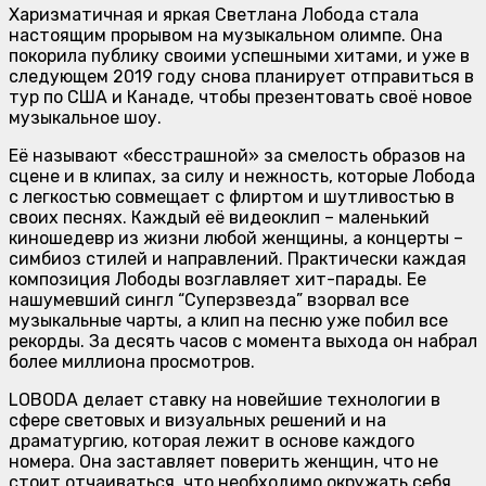
Харизматичная и яркая Светлана Лобода стала
настоящим прорывом на музыкальном олимпе. Она
покорила публику своими успешными хитами, и уже в
следующем 2019 году снова планирует отправиться в
тур по США и Канаде, чтобы презентовать своё новое
музыкальное шоу.
Её называют «бесстрашной» за смелость образов на
сцене и в клипах, за силу и нежность, которые Лобода
с легкостью совмещает с флиртом и шутливостью в
своих песнях. Каждый её видеоклип – маленький
киношедевр из жизни любой женщины, а концерты –
симбиоз стилей и направлений. Практически каждая
композиция Лободы возглавляет хит-парады. Ее
нашумевший сингл “Суперзвезда” взорвал все
музыкальные чарты, а клип на песню уже побил все
рекорды. За десять часов с момента выхода он набрал
более миллиона просмотров.
LOBODA делает ставку на новейшие технологии в
сфере световых и визуальных решений и на
драматургию, которая лежит в основе каждого
номера. Она заставляет поверить женщин, что не
стоит отчаиваться, что необходимо окружать себя