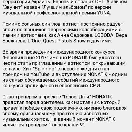
территории Украины, Европы и странах СНГ. А альбом
"Звучит" назван "Лучшим альбомом" по версии
музыкальной профессиональной премии YUNA.
Помимо сольных синглов, артист постоянно радует
своих поклонников творческими коллаборациями с
такими артистами, как Анна Седокова, LOBODA, Вера
Брежнева, L`One, Quest Pistols Show и другими.
Во время проведения международного конкурса
"Евровидение 2017" именно
MONATIK
был удостоен
чести стать приглашенным артистом, открывающим
конкурс. Хит "Spinning" с первого же дня стал
трендом на YouTube, а выступление
MONATIK
- одним
из самых обсуждаемых событий международного
конкурса среди фанов и европейских СМИ.
Став тренером в проекте "Голос. Діти"
MONATIK
предстал перед зрителем, как наставник, который
привел к победе свою подопечную, именно благодаря
своему оригинальному прочтению известных
музыкальных хитов. На данный момент
MONATIK
является тренером "Голос країни 9".