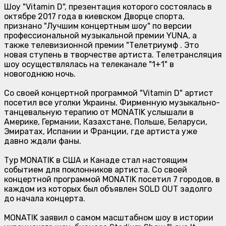
Шоу "Vitamin D", презентация которого состоялась в
октябре 2017 года в киевском Дворце спорта,
признано "Лучшим концертным шоу" по версии
профессиональной музыкальной премии YUNA, а
также телевизионной премии "Телетриумф . Это
новая ступень в творчестве артиста. Телетрансляция
шоу осуществлялась на телеканале "1+1" в
новогоднюю ночь.
Со своей концертной программой "Vitamin D" артист
посетил все уголки Украины. Фирменную музыкально-
танцевальную терапию от
MONATIK
услышали в
Америке, Германии, Казахстане, Польше, Беларуси,
Эмиратах, Испании и Франции, где артиста уже
давно ждали фаны.
Тур
MONATIK
в США и Канаде стал настоящим
событием для поклонников артиста. Со своей
концертной программой
MONATIK
посетил 7 городов, в
каждом из которых был объявлен SOLD OUT задолго
до начала концерта.
MONATIK заявил о самом масштабном шоу в истории