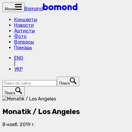
Bomond
Меню
Концерты
Новости
Артисты
Фото
Вопросы
Помощь
ENG
|
УКР
Поиск
Поиск
Monatik / Los Angeles
8 нояб. 2019 г.