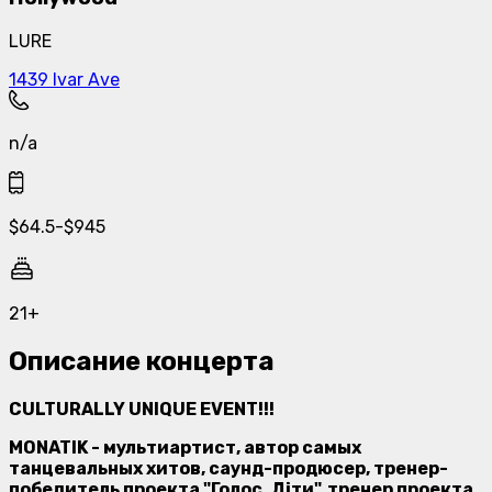
LURE
1439 Ivar Ave
n/a
$
64.5
-
$
945
21+
Описание концерта
CULTURALLY UNIQUE EVENT!!!
MONATIK
- мультиартист, автор самых
танцевальных хитов, саунд-продюсер, тренер-
победитель проекта "Голос. Діти", тренер проекта