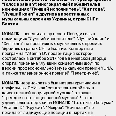
"Голос країни 9", многократный победитель в
номинациях "Лучший исполнитель", "Хит года",
"Лучший клип" и других на престижных
музыкальных премиях Украины, стран СНГ и
Балтии.
MONATIK - певец и автор песен. Победитель в
номинациях "Лучший исполнитель", "Лучший клип" и
"Хит года" на престижных музыкальных премиях
Украины, странах СНГ и Балтии. Концертная
программа "Vitamin D", презентация которой
состоялась в октябре 2017 года в киевском Дворце
спорта, признана "Лучшим концертным шоу" по
версии профессиональной музыкальной премии YUNA,
а также телевизионной премией "Телетриумф".
MONATIK неоднократно был назван критиками в
профильных СМИ, как "создатель новой эры в
качественной популярной музыке", а также
"трендсеттер танцевальной музыки". Что не
удивительно, ведь хиты
MONATIK
"То, от чего без ума",
"Vitamin D", "Кружит", "Мокрая", "Вечность" не
покидают лидирующие позиции в чартах на