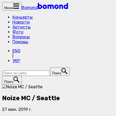
Bomond
Меню
Концерты
Новости
Артисты
Фото
Вопросы
Помощь
ENG
|
УКР
Поиск
Поиск
Noize MC / Seattle
27 июн. 2019 г.