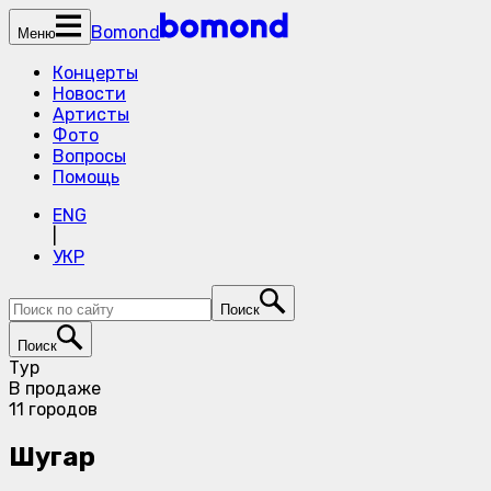
Bomond
Меню
Концерты
Новости
Артисты
Фото
Вопросы
Помощь
ENG
|
УКР
Поиск
Поиск
Тур
В продаже
11 городов
Шугар