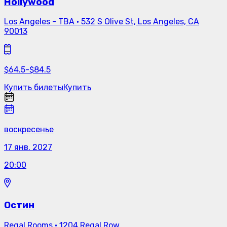
Hollywood
Los Angeles - TBA
·
532 S Olive St, Los Angeles, CA
90013
$
64.5
-
$
84.5
Купить билеты
Купить
воскресенье
17 янв. 2027
20:00
Остин
Regal Rooms
·
1204 Regal Row