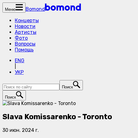
Bomond
Меню
Концерты
Новости
Артисты
Фото
Вопросы
Помощь
ENG
|
УКР
Поиск
Поиск
Slava Komissarenko - Toronto
30 июн. 2024 г.