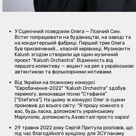
У Сценічний псевдонім Олега — Псючий Син.
Встиг попрацювати на будівництві, на заводі та
на кондитерській фабриці. Перший трек Олега
був присвячений... класній керівниці. Музиканти
Kalush згодом створили ще один музичний
проєкт "Kalush Orchestra". Відмінність від
першого колективу — акцент на реп з українською
автентикою та фольклорними мотивами.
Від України на пісенному конкурсі
"Євробачення-2022" "Kalush Orchestra" здобув
перемогу, виконавши пісню "Стефанія"
("Stefania"). На цьому ж конкурсі Олег зі сцени
промовив до всього світу: "Я прошу кожного з
вас, будь ласка, допоможіть українському
Маріуполю, допоможіть Азовсталі просто зараз!
29 травня 2022 року Сергій Притула розповів, що
під час благодійного аукціону для ЗСУ панаму