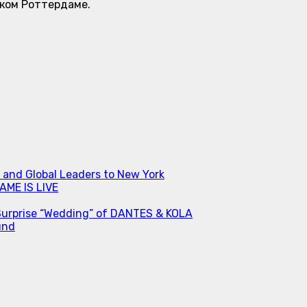
ском Роттердаме.
s and Global Leaders to New York
ME IS LIVE
Surprise “Wedding” of DANTES & KOLA
und