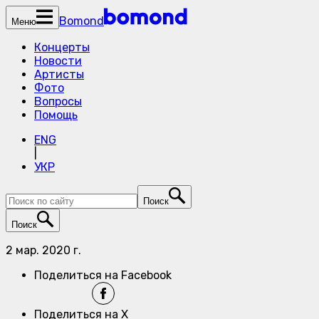
Bomond
Меню
Концерты
Новости
Артисты
Фото
Вопросы
Помощь
ENG
|
УКР
Поиск
Поиск
2 мар. 2020 г.
Поделиться на Facebook
Поделиться на X