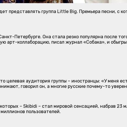
ет представлять группа Little Big. Премьера песни, с к
Санкт-Петербурге. Она стала резко популярна после того
ую арт-коллаборацию, писал журнал «Собака», и обыгрыв
то целевая аудитория группы – иностранцы: «У меня есть
понимают, говорил он, а многие русские почему-то уверен
которых – Skibidi – стал мировой сенсацией, набрав 23 м
 миллионов пользователей.