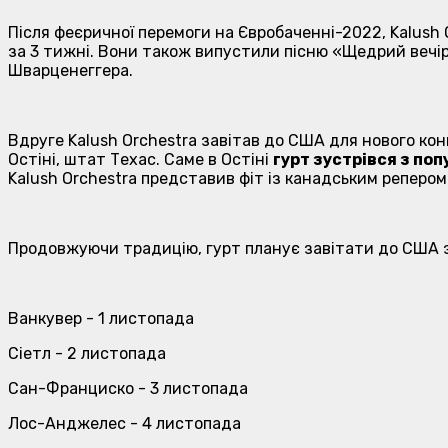
Після феєричної перемоги на Євробаченні-2022, Kalush 
за 3 тижні. Вони також випустили пісню «Щедрий вечір
Шварценеггера.
Вдруге Kalush Orchestra завітав до США для нового к
Остіні, штат Техас. Саме в Остіні
гурт зустрівся з по
Kalush Orchestra представив фіт із канадським реперо
Продовжуючи традицію, гурт планує завітати до США з
Ванкувер - 1 листопада
Сіетл - 2 листопада
Сан-Франциско - 3 листопада
Лос-Анджелес - 4 листопада