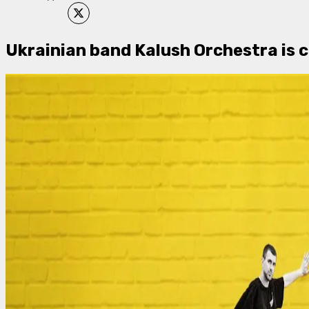
Ukrainian band Kalush Orchestra is c