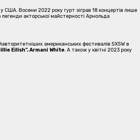
 у США. Восени 2022 року гурт зіграв 18 концертів лише
ю легенди акторської майстерності Арнольда
найавторитетніших американських фестивалів SXSW в
illie
Eilish
”,
Armani
White
. А також у квітні 2023 року