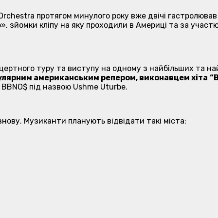
Orchestra протягом минулого року вже двічі гастролював
», зйомки кліпу на яку проходили в Америці та за участ
онцертного туру та виступу на одному з найбільших та 
пулярним американським репером, виконавцем хіта
“
B
м BBNO$ під назвою Ushme Uturbe.
нову. Музиканти планують відвідати такі міста: