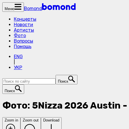
Bomond
Меню
Концерты
Новости
Артисты
Фото
Вопросы
Помощь
ENG
|
УКР
Поиск
Поиск
Фото: 5Nizza 2026 Austin 
Zoom in
Zoom out
Download