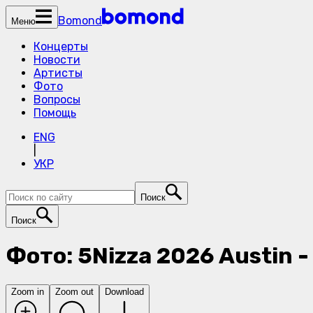
Bomond
Меню
Концерты
Новости
Артисты
Фото
Вопросы
Помощь
ENG
|
УКР
Поиск
Поиск
Фото: 5Nizza 2026 Austin 
Zoom in
Zoom out
Download