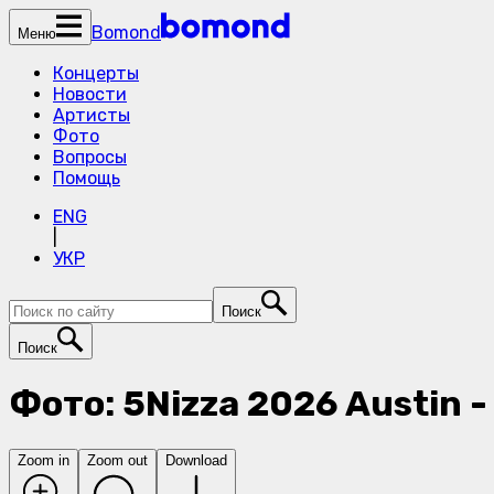
Bomond
Меню
Концерты
Новости
Артисты
Фото
Вопросы
Помощь
ENG
|
УКР
Поиск
Поиск
Фото: 5Nizza 2026 Austin 
Zoom in
Zoom out
Download