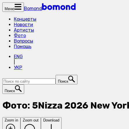
Bomond
Меню
Концерты
Новости
Артисты
Фото
Вопросы
Помощь
ENG
|
УКР
Поиск
Поиск
Фото: 5Nizza 2026 New York
Zoom in
Zoom out
Download