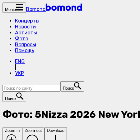
Bomond
Меню
Концерты
Новости
Артисты
Фото
Вопросы
Помощь
ENG
|
УКР
Поиск
Поиск
Фото: 5Nizza 2026 New York
Zoom in
Zoom out
Download