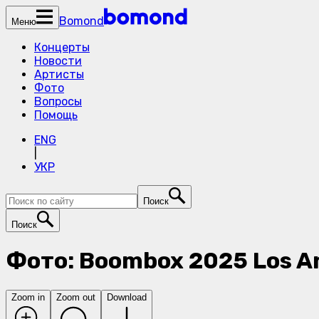
Bomond
Меню
Концерты
Новости
Артисты
Фото
Вопросы
Помощь
ENG
|
УКР
Поиск
Поиск
Фото: Boombox 2025 Los A
Zoom in
Zoom out
Download