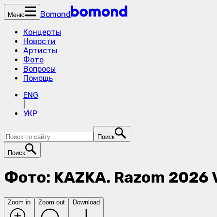
Bomond
Меню
Концерты
Новости
Артисты
Фото
Вопросы
Помощь
ENG
|
УКР
Поиск
Поиск
Фото: KAZKA. Razom 2026 
Zoom in
Zoom out
Download