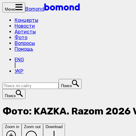
Bomond
Меню
Концерты
Новости
Артисты
Фото
Вопросы
Помощь
ENG
|
УКР
Поиск
Поиск
Фото: KAZKA. Razom 2026 
Zoom in
Zoom out
Download