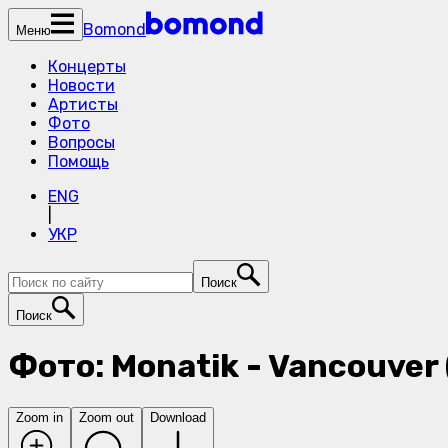
Bomond
Меню
Концерты
Новости
Артисты
Фото
Вопросы
Помощь
ENG
|
УКР
Поиск
Поиск
Фото: Monatik - Vancouver 
Zoom in
Zoom out
Download