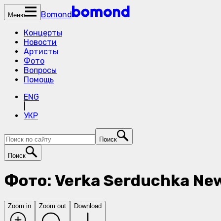
Bomond
Меню
Концерты
Новости
Артисты
Фото
Вопросы
Помощь
ENG
|
УКР
Поиск
Поиск
Фото: Verka Serduchka New
Zoom in
Zoom out
Download