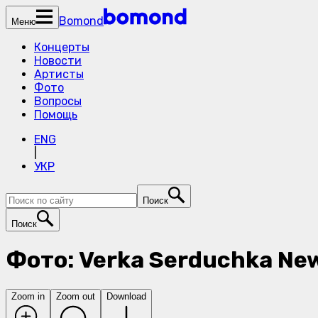
Bomond
Меню
Концерты
Новости
Артисты
Фото
Вопросы
Помощь
ENG
|
УКР
Поиск
Поиск
Фото: Verka Serduchka New
Zoom in
Zoom out
Download