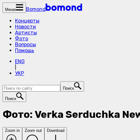
Bomond
Меню
Концерты
Новости
Артисты
Фото
Вопросы
Помощь
ENG
|
УКР
Поиск
Поиск
Фото: Verka Serduchka New
Zoom in
Zoom out
Download