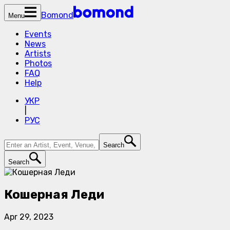
Bomond
Menu
Events
News
Artists
Photos
FAQ
Help
УКР
|
РУС
Search
Search
Кошерная Леди
Apr 29, 2023