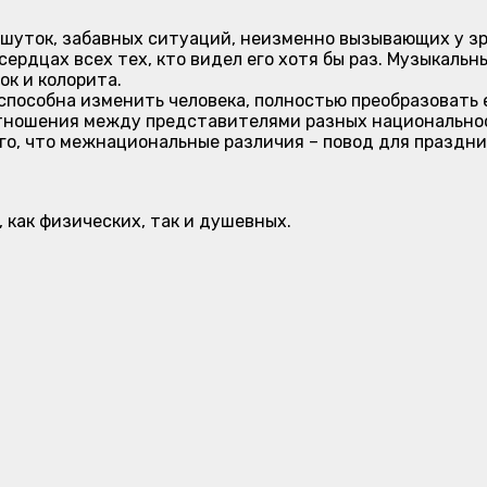
, шуток, забавных ситуаций, неизменно вызывающих у з
сердцах всех тех, кто видел его хотя бы раз. Музыкаль
ок и колорита.
ь способна изменить человека, полностью преобразовать 
отношения между представителями разных национально
о, что межнациональные различия – повод для праздник
, как физических, так и душевных.