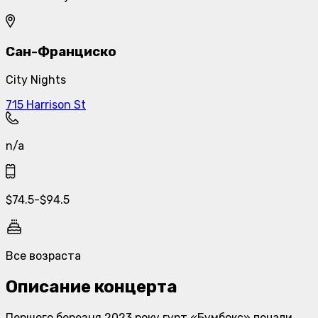
Сан-Франциско
City Nights
715 Harrison St
n/a
$
74.5
-
$
94.5
Все возраста
Описание концерта
Першого березня 2023 року гурт «Бумбокс» почали