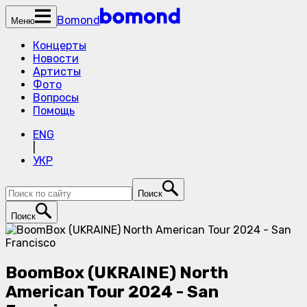
Bomond
Меню
Концерты
Новости
Артисты
Фото
Вопросы
Помощь
ENG
|
УКР
Поиск
Поиск
BoomBox (UKRAINE) North
American Tour 2024 - San