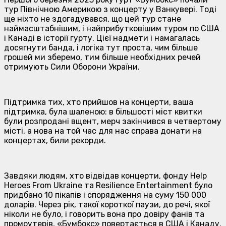
тур Північною Америкою з концерту у Ванкувері. Тоді
ще ніхто не здогадувався, що цей тур стане
наймасштабнішим, і найприбутковішим туром по США
і Канаді в історії гурту. Цієї надмети і намагалась
досягнути банда, і логіка тут проста, чим більше
грошей ми зберемо, тим більше необхідних речей
отримують Сили Оборони України.
Підтримка тих, хто прийшов на концерти, ваша
підтримка, була шаленою: в більшості міст квитки
були розпродані вщент, мерч закінчився в четвертому
місті, а нова на той час для нас справа донати на
концертах, били рекорди.
Завдяки людям, хто відвідав концерти, фонду Help
Heroes From Ukraine та Resilience Entertainment було
придбано 10 пікапів і спорядження на суму 150 000
доларів. Через рік, такої короткої паузи, до речі, якої
ніколи не було, і говорить вона про довіру фанів та
промоутерів, «Бумбокс» повертається в США і Канаду.