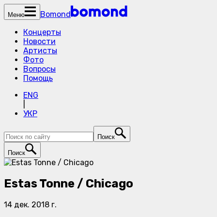
Bomond
Меню
Концерты
Новости
Артисты
Фото
Вопросы
Помощь
ENG
|
УКР
Поиск
Поиск
Estas Tonne / Chicago
14 дек. 2018 г.