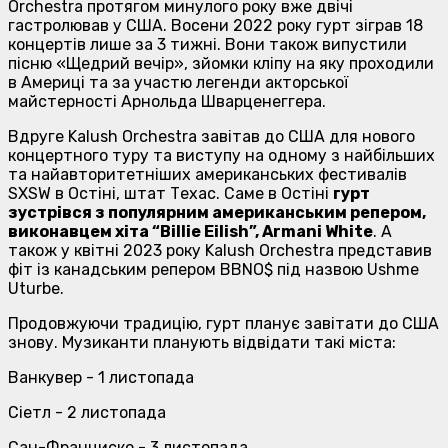
Orchestra протягом минулого року вже двічі
гастролював у США. Восени 2022 року гурт зіграв 18
концертів лише за 3 тижні. Вони також випустили
пісню «Щедрий вечір», зйомки кліпу на яку проходили
в Америці та за участю легенди акторської
майстерності Арнольда Шварценеггера.
Вдруге Kalush Orchestra завітав до США для нового
концертного туру та виступу на одному з найбільших
та найавторитетніших американських фестивалів
SXSW в Остіні, штат Техас. Саме в Остіні
гурт
зустрівся з популярним американським репером,
виконавцем хіта “Billie Eilish”, Armani White
. А
також у квітні 2023 року Kalush Orchestra представив
фіт із канадським репером BBNO$ під назвою Ushme
Uturbe.
Продовжуючи традицію, гурт планує завітати до США
знову. Музиканти планують відвідати такі міста:
Ванкувер - 1 листопада
Сіетл - 2 листопада
Сан-Франциско - 3 листопада