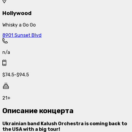
Hollywood
Whisky a Go Go
8901 Sunset Blvd
n/a
$
74.5
-
$
94.5
21+
Описание концерта
Ukrainian band Kalush Orchestra is coming back to
the USA with a big tour!