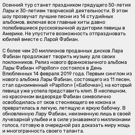
Осенний тур станет праздником грядущего 50-летия
Лары и 30-летием творческой деятельности. В этом
шоу прозвучат лучшие песни из 14 студийных
альбомов, включая все главные хиты давно
полюбившиеся русскоязычной аудитории певицы в
Америке. Не упустите возможность отпраздновать
юбилей вместе с Ларой Фабиан.
С более чем 20 миллионов проданных дисков Лара
Фабиан продолжает творить музыку для своих
поклонников. Релиз нового франкоязычного альбома
Лары Фабиан «Papillon» состоялся в День
Влюбленных 14 февраля 2019 года. Первым синглом из
нового альбома Лары Фабиан, состоящего из 11 песен,
стал одноименный «Papillon» («Бабочка»), на который
певица уже успела представить клип. В неспешном,
но красочном видеоряде Фабиан символично
освободилась от оков стесняющего ее кокона и
превратилась в легкую, летящую и яркую бабочку. В
обновленную Лару Фабиан, неизменную лишь в своей
лучезарной улыбке и в силе узнаваемого миллионами
голоса, готовую в очередной раз доказать миру мощь
и многогранность своего таланта.