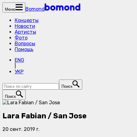
Bomond
Меню
Концерты
Новости
Артисты
Фото
Вопросы
Помощь
ENG
|
УКР
Поиск
Поиск
Lara Fabian / San Jose
20 сент. 2019 г.