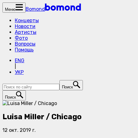
Bomond
Меню
Концерты
Новости
Артисты
Фото
Вопросы
Помощь
ENG
|
УКР
Поиск
Поиск
Luisa Miller / Chicago
12 окт. 2019 г.