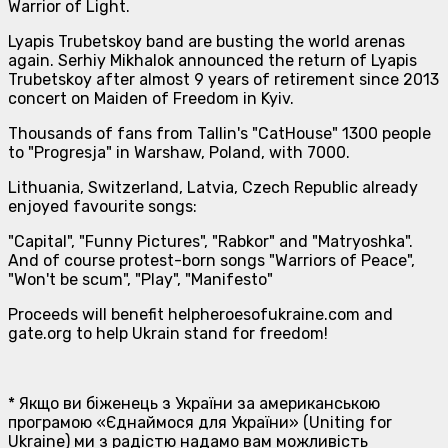
Warrior of Light.
Lyapis Trubetskoy band are busting the world arenas
again. Serhiy Mikhalok announced the return of Lyapis
Trubetskoy after almost 9 years of retirement since 2013
concert on Maiden of Freedom in Kyiv.
Thousands of fans from Tallin's "CatHouse" 1300 people
to "Progresja" in Warshaw, Poland, with 7000.
Lithuania, Switzerland, Latvia, Czech Republic already
enjoyed favourite songs:
"Capital", "Funny Pictures", "Rabkor" and "Matryoshka".
And of course protest-born songs "Warriors of Peace",
"Won't be scum", "Play", "Manifesto"
Proceeds will benefit helpheroesofukraine.com and
gate.org to help Ukrain stand for freedom!
* Якщо ви біженець з України за американською
програмою «Єднаймося для України» (Uniting for
Ukraine) ми з радістю надамо вам можливість