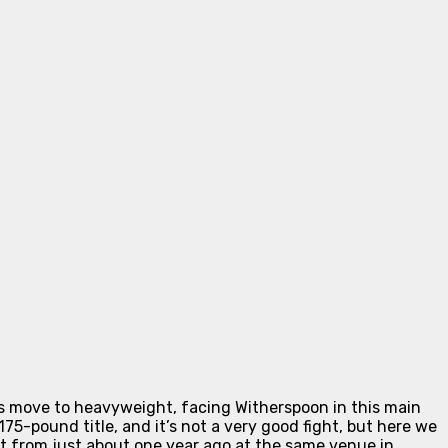
is move to heavyweight, facing
Witherspoon
in this main
75-pound title, and it’s not a very good fight, but here we
ght from just about one year ago at the same venue in