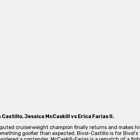
astillo, Jessica McCaskill vs Erica Farias II.
sputed cruiserweight champion finally returns and makes h
thing goofier than expected. Bivol-Castillo is for Bivol’s 1
onsidered a contender. McCaskill-Farias is a rematch of a fi