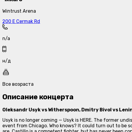
Wintrust Arena
200 E Cermak Rd
n/a
н/д
Все возраста
Описание концерта
Oleksandr Usyk vs Witherspoon, Dmitry Bivol vs Lenin C
Usyk is no longer coming — Usyk is HERE. The former undi
event from Chicago. Who knows? It could turn out to be some
are. Castillo is a competent fighter, but has never been c