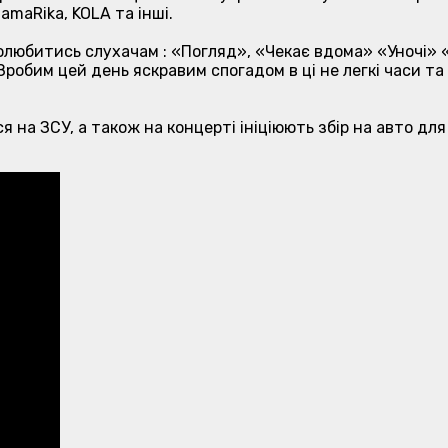
MamaRika, KOLA та інші.
полюбитись слухачам : «Погляд», «Чекає вдома» «Уночі» 
. Зробим цей день яскравим спогадом в ці не легкі часи т
я на ЗСУ, а також на концерті ініціюють збір на авто для