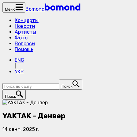
Bomond
Меню
Концерты
Новости
Артисты
Фото
Вопросы
Помощь
ENG
|
УКР
Поиск
Поиск
YAKTAK - Денвер
14 сент. 2025 г.