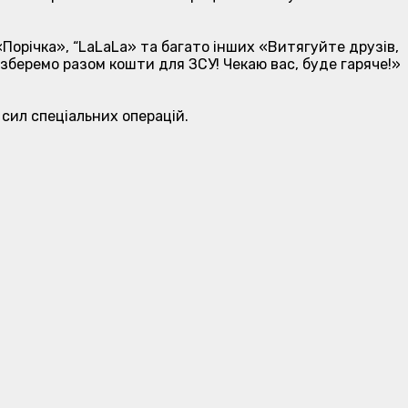
«Порічка», “LaLaLa» та багато інших «Витягуйте друзів,
а зберемо разом кошти для ЗСУ! Чекаю вас, буде гаряче!»
 сил спеціальних операцій.