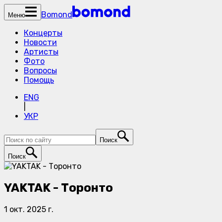
Bomond
Меню
Концерты
Новости
Артисты
Фото
Вопросы
Помощь
ENG
|
УКР
Поиск
Поиск
YAKTAK - Торонто
1 окт. 2025 г.