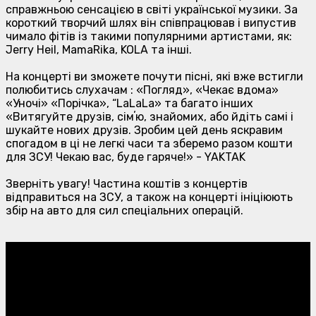
справжньою сенсацією в світі української музики. За
короткий творчий шлях він співпрацював і випустив
чимало фітів із такими популярними артистами, як:
Jerry Heil, MamaRika, KOLA та інші.
На концерті ви зможете почути пісні, які вже встигли
полюбитись слухачам : «Погляд», «Чекає вдома»
«Уночі» «Порічка», “LaLaLa» та багато інших
«Витягуйте друзів, сімʼю, знайомих, або йдіть самі і
шукайте нових друзів. Зробим цей день яскравим
спогадом в ці не легкі часи та зберемо разом кошти
для ЗСУ! Чекаю вас, буде гаряче!» - YAKTAK
Зверніть увагу! Частина коштів з концертів
відправиться на ЗСУ, а також на концерті ініціюють
збір на авто для сил спеціальних операцій.