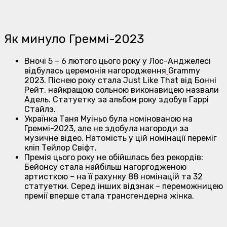
Як минуло Греммі-2023
Вночі 5 – 6 лютого цього року у Лос-Анджелесі
відбулась церемонія нагородження
Grammy
2023. Піснею року стала Just Like That від Бонні
Рейт, найкращою сольною виконавицею назвали
Адель. Статуетку за альбом року здобув Гаррі
Стайлз.
Українка Таня Муіньо була номінованою на
Греммі-2023, але не здобула нагороди за
музичне відео. Натомість у цій номінації переміг
кліп Тейлор Свіфт.
Премія цього року не обійшлась без рекордів:
Бейонсу стала найбiльш нагоргодженою
артисткою – на її рахунку 88 номінацій та 32
статуетки. Серед інших відзнак – переможницею
премії вперше стала трансгендерна жінка.