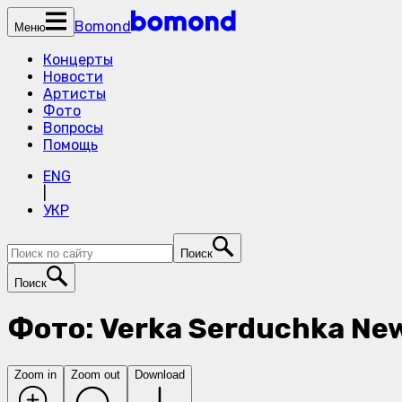
Bomond
Меню
Концерты
Новости
Артисты
Фото
Вопросы
Помощь
ENG
|
УКР
Поиск
Поиск
Фото: Verka Serduchka New
Zoom in
Zoom out
Download